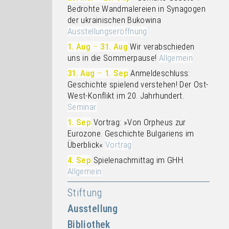
Bedrohte Wandmalereien in Synagogen
der ukrainischen Bukowina
Ausstellungseröffnung
1. Aug
–
31. Aug
Wir verabschieden
uns in die Sommerpause!
Allgemein
31. Aug
–
1. Sep
Anmeldeschluss:
Geschichte spielend verstehen! Der Ost-
West-Konflikt im 20. Jahrhundert.
Seminar
1. Sep
Vortrag: »Von Orpheus zur
Eurozone. Geschichte Bulgariens im
Überblick«
Vortrag
4. Sep
Spielenachmittag im GHH.
Allgemein
Stiftung
Ausstellung
Bibliothek