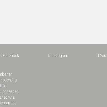
Facebook
Instagram
You


rbeiter
mbuchung
takt
nungszeiten
enschutz
rierearmut