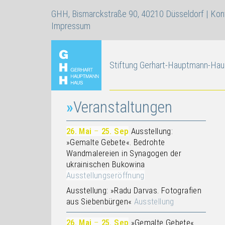
GHH, Bismarckstraße 90, 40210 Düsseldorf |
Kon
Impressum
Stiftung Gerhart-Hauptmann-Hau
Veranstaltungen
26. Mai
–
25. Sep
Ausstellung:
»Gemalte Gebete«. Bedrohte
Wandmalereien in Synagogen der
ukrainischen Bukowina
Ausstellungseröffnung
Ausstellung: »Radu Darvas. Fotografien
aus Siebenbürgen«
Ausstellung
26. Mai
–
25. Sep
»Gemalte Gebete«.