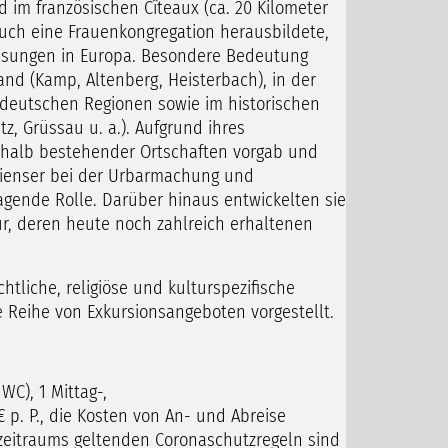
im französischen Cîteaux (ca. 20 Kilometer
auch eine Frauenkongregation herausbildete,
assungen in Europa. Besondere Bedeutung
nd (Kamp, Altenberg, Heisterbach), in der
n deutschen Regionen sowie im historischen
z, Grüssau u. a.). Aufgrund ihres
rhalb bestehender Ortschaften vorgab und
erzienser bei der Urbarmachung und
agende Rolle. Darüber hinaus entwickelten sie
ur, deren heute noch zahlreich erhaltenen
htliche, religiöse und kulturspezifische
Reihe von Exkursionsangeboten vorgestellt.
WC), 1 Mittag-,
p. P., die Kosten von An- und Abreise
eitraums geltenden Coronaschutzregeln sind