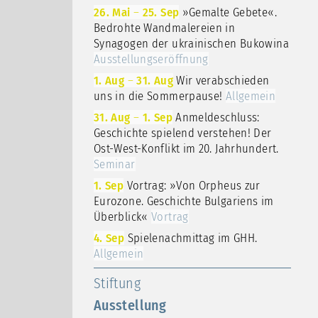
26. Mai
–
25. Sep
»Gemalte Gebete«.
Bedrohte Wandmalereien in
Synagogen der ukrainischen Bukowina
Ausstellungseröffnung
1. Aug
–
31. Aug
Wir verabschieden
uns in die Sommerpause!
Allgemein
31. Aug
–
1. Sep
Anmeldeschluss:
Geschichte spielend verstehen! Der
Ost-West-Konflikt im 20. Jahrhundert.
Seminar
1. Sep
Vortrag: »Von Orpheus zur
Eurozone. Geschichte Bulgariens im
Überblick«
Vortrag
4. Sep
Spielenachmittag im GHH.
Allgemein
Stiftung
Ausstellung