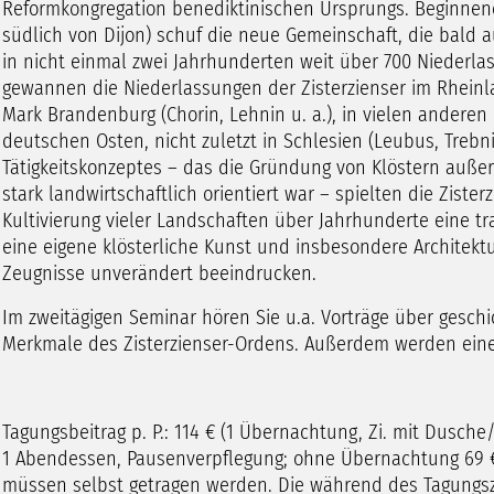
Reformkongregation benediktinischen Ursprungs. Beginnend 
südlich von Dijon) schuf die neue Gemeinschaft, die bald 
in nicht einmal zwei Jahrhunderten weit über 700 Niederl
gewannen die Niederlassungen der Zisterzienser im Rheinla
Mark Brandenburg (Chorin, Lehnin u. a.), in vielen andere
deutschen Osten, nicht zuletzt in Schlesien (Leubus, Trebnit
Tätigkeitskonzeptes – das die Gründung von Klöstern auße
stark landwirtschaftlich orientiert war – spielten die Zist
Kultivierung vieler Landschaften über Jahrhunderte eine tr
eine eigene klösterliche Kunst und insbesondere Architekt
Zeugnisse unverändert beeindrucken.
Im zweitägigen Seminar hören Sie u.a. Vorträge über geschic
Merkmale des Zisterzienser-Ordens. Außerdem werden eine 
Tagungsbeitrag p. P.: 114 € (1 Übernachtung, Zi. mit Dusche/
1 Abendessen, Pausenverpflegung; ohne Übernachtung 69 € 
müssen selbst getragen werden. Die während des Tagungsz