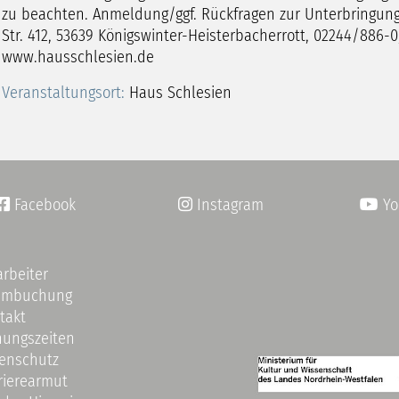
zu beachten. Anmeldung/ggf. Rückfragen zur Unterbringung
Str. 412, 53639 Königswinter-Heisterbacherrott, 02244/886-
www.hausschlesien.de
Veranstaltungsort:
Haus Schlesien
Facebook
Instagram
Yo


arbeiter
umbuchung
takt
nungszeiten
enschutz
rierearmut