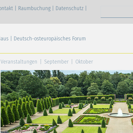
ontakt
|
Raumbuchung
|
Datenschutz
|
Suchen nach
Haus | Deutsch-osteuropäisches Forum
Veranstaltungen
September
Oktober