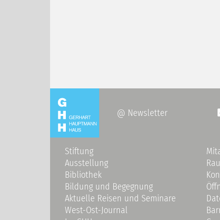
@ Newsletter
Stiftung
Mit
Ausstellung
Ra
Bibliothek
Kon
Bildung und Begegnung
Öff
Aktuelle Reisen und Seminare
Dat
West-Ost-Journal
Bar