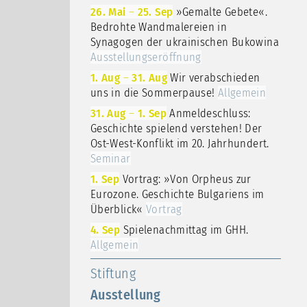
26. Mai
–
25. Sep
»Gemalte Gebete«.
Bedrohte Wandmalereien in
Synagogen der ukrainischen Bukowina
Ausstellungseröffnung
1. Aug
–
31. Aug
Wir verabschieden
uns in die Sommerpause!
Allgemein
31. Aug
–
1. Sep
Anmeldeschluss:
Geschichte spielend verstehen! Der
Ost-West-Konflikt im 20. Jahrhundert.
Seminar
1. Sep
Vortrag: »Von Orpheus zur
Eurozone. Geschichte Bulgariens im
Überblick«
Vortrag
4. Sep
Spielenachmittag im GHH.
Allgemein
Stiftung
Ausstellung