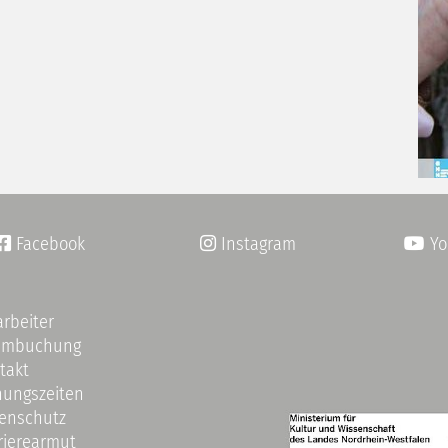
Facebook
Instagram
Yo


arbeiter
umbuchung
takt
nungszeiten
enschutz
rierearmut