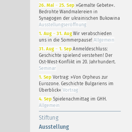
26. Mai
–
25. Sep
»Gemalte Gebete«.
Bedrohte Wandmalereien in
Synagogen der ukrainischen Bukowina
Ausstellungseröffnung
1. Aug
–
31. Aug
Wir verabschieden
uns in die Sommerpause!
Allgemein
31. Aug
–
1. Sep
Anmeldeschluss:
Geschichte spielend verstehen! Der
Ost-West-Konflikt im 20. Jahrhundert.
Seminar
1. Sep
Vortrag: »Von Orpheus zur
Eurozone. Geschichte Bulgariens im
Überblick«
Vortrag
4. Sep
Spielenachmittag im GHH.
Allgemein
Stiftung
Ausstellung