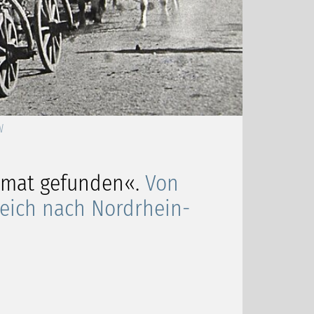
W
imat gefunden«.
Von
eich nach Nordrhein-