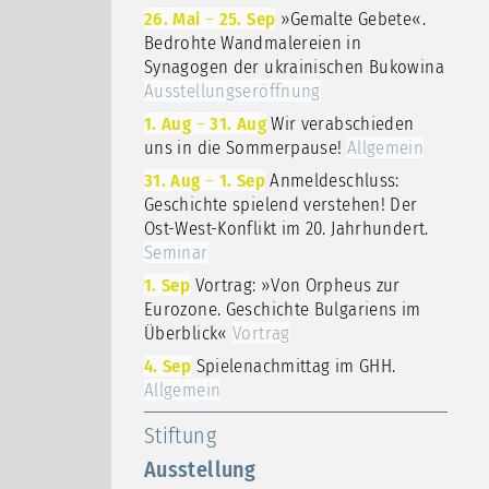
26. Mai
–
25. Sep
»Gemalte Gebete«.
Bedrohte Wandmalereien in
Synagogen der ukrainischen Bukowina
Ausstellungseröffnung
1. Aug
–
31. Aug
Wir verabschieden
uns in die Sommerpause!
Allgemein
31. Aug
–
1. Sep
Anmeldeschluss:
Geschichte spielend verstehen! Der
Ost-West-Konflikt im 20. Jahrhundert.
Seminar
1. Sep
Vortrag: »Von Orpheus zur
Eurozone. Geschichte Bulgariens im
Überblick«
Vortrag
4. Sep
Spielenachmittag im GHH.
Allgemein
Stiftung
Ausstellung