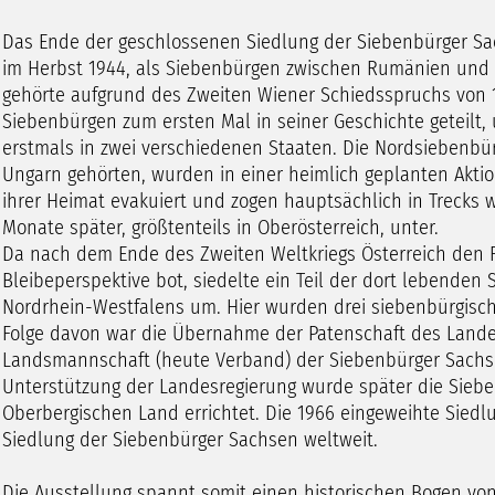
Das Ende der geschlossenen Siedlung der Siebenbürger Sa
im Herbst 1944, als Siebenbürgen zwischen Rumänien und 
gehörte aufgrund des Zweiten Wiener Schiedsspruchs von 1
Siebenbürgen zum ersten Mal in seiner Geschichte geteilt
erstmals in zwei verschiedenen Staaten. Die Nordsiebenbür
Ungarn gehörten, wurden in einer heimlich geplanten Akt
ihrer Heimat evakuiert und zogen hauptsächlich in Trecks
Monate später, größtenteils in Oberösterreich, unter.
Da nach dem Ende des Zweiten Weltkriegs Österreich den F
Bleibeperspektive bot, siedelte ein Teil der dort lebenden
Nordrhein-Westfalens um. Hier wurden drei siebenbürgisch
Folge davon war die Übernahme der Patenschaft des Lande
Landsmannschaft (heute Verband) der Siebenbürger Sachsen
Unterstützung der Landesregierung wurde später die Sie
Oberbergischen Land errichtet. Die 1966 eingeweihte Siedl
Siedlung der Siebenbürger Sachsen weltweit.
Die Ausstellung spannt somit einen historischen Bogen vo