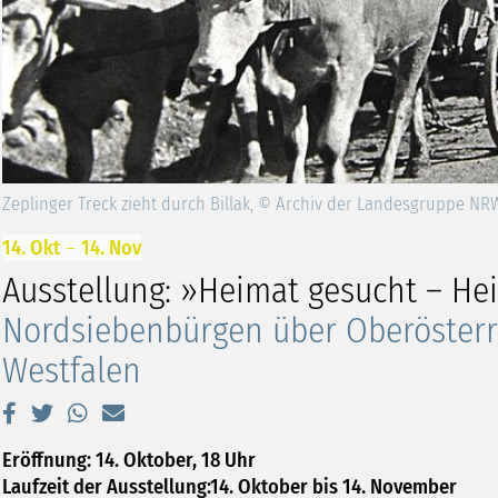
Zeplinger Treck zieht durch Billak, © Archiv der Landesgruppe NR
14. Okt
–
14. Nov
Ausstellung: »Heimat gesucht – He
Nordsiebenbürgen über Oberösterr
Westfalen
Eröffnung: 14. Oktober, 18 Uhr
Laufzeit der Ausstellung:
14. Oktober bis 14. November