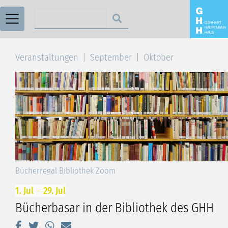
Suchen nach
Veranstaltungen
September
Oktober
Bücherregal Bibliothek Zoom
1. Jul
–
29. Jul
Bücherbasar in der Bibliothek des GHH