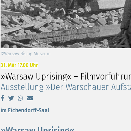
©Warsaw Rising Museum
31. Mär 17.00 Uhr
»Warsaw Uprising« – Filmvorführ
Ausstellung »Der Warschauer Aufs
im Eichendorff-Saal
»Warsaw Uprising«