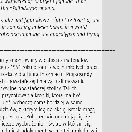
witnesses of insurgent fighting. Their
r the
»
Palladium
«
cinema.
erally and figuratively – into the heart of the
ng in something indescribable, in a world
 role: documenting the apocalypse and trying
____________________________________________
larny zmontowany w całości z materiałów
go z 1944 roku oczami dwóch młodych braci,
rozkazy dla Biura Informacji i Propagandy
lki powstańczej i marzą o sfilmowaniu
ywilne powstańczej stolicy. Takich
 przygotowania kroniki, która ma być
 ujęć, wchodzą coraz bardziej w samo
działów, z którym idą na akcję. Bracia mogą
ię potworna. Bohaterowie orientują się, że
ielsze wyobrażenia – świat, w którym się
ch rolą jest udokumentowanie tej apokalipsy i