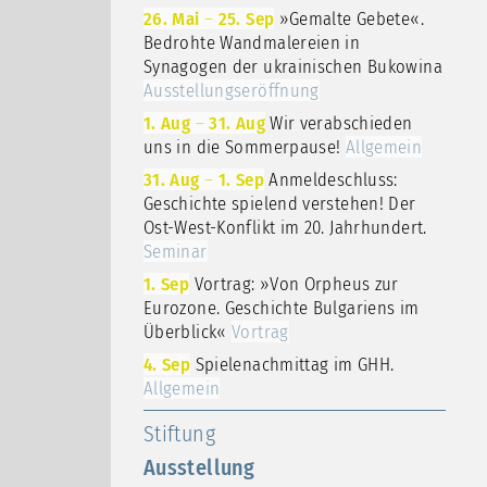
26. Mai
–
25. Sep
»Gemalte Gebete«.
Bedrohte Wandmalereien in
Synagogen der ukrainischen Bukowina
Ausstellungseröffnung
1. Aug
–
31. Aug
Wir verabschieden
uns in die Sommerpause!
Allgemein
31. Aug
–
1. Sep
Anmeldeschluss:
Geschichte spielend verstehen! Der
Ost-West-Konflikt im 20. Jahrhundert.
Seminar
1. Sep
Vortrag: »Von Orpheus zur
Eurozone. Geschichte Bulgariens im
Überblick«
Vortrag
4. Sep
Spielenachmittag im GHH.
Allgemein
Stiftung
Ausstellung