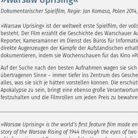
Dokumentarischer Spielfilm,
Regie: Jan Komasa,
Polen 2014,
»Warsaw Uprising« ist der weltweit erste Spielfilm, der vo
besteht. Der Film erzählt die Geschichte des Warschauer Au
Reporter, Kameramänner im Dienst des Büros für Informat
direkte Augenzeugen der Kämpfe der Aufständischen erhalt
dokumentieren, indem sie Wochenschauen für das Kino »P
Auf der Suche nach den besten Aufnahmen wagen sie sich 
übertragenen Sinne – immer tiefer ins Zentrum des Gescheh
alles, was sie sich je hätten vorstellen können. Die erschüt
Apokalypse zu sein, bringt eine ebenso große Verantwortun
festzuhalten und die Filmrollen um jeden Preis zu bewahr
_________________________________________________
»Warsaw Uprising« is the world’s first feature film made en
story of the Warsaw Rising of 1944 through the eyes of tw