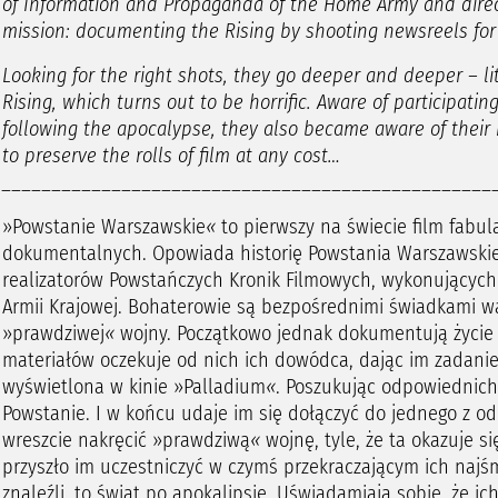
of Information and Propaganda of the Home Army and direct 
mission: documenting the Rising by shooting newsreels fo
Looking for the right shots, they go deeper and deeper – lit
Rising, which turns out to be horrific. Aware of participati
following the apocalypse, they also became aware of their
to preserve the rolls of film at any cost…
_________________________________________________
»Powstanie Warszawskie
«
to pierwszy na świecie film fabu
dokumentalnych. Opowiada historię Powstania Warszawskie
realizatorów Powstańczych Kronik Filmowych, wykonujących 
Armii Krajowej. Bohaterowie są bezpośrednimi świadkami wa
»prawdziwej
«
wojny. Początkowo jednak dokumentują życie c
materiałów oczekuje od nich ich dowódca, dając im zadanie
wyświetlona w kinie »Palladium
«
. Poszukując odpowiednich
Powstanie. I w końcu udaje im się dołączyć do jednego z od
wreszcie nakręcić »prawdziwą
«
wojnę, tyle, że ta okazuje s
przyszło im uczestniczyć w czymś przekraczającym ich najśm
znaleźli, to świat po apokalipsie. Uświadamiają sobie, że i