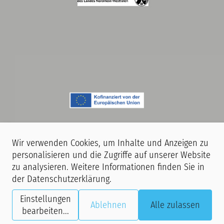
Wir verwenden Cookies, um Inhalte und Anzeigen zu
personalisieren und die Zugriffe auf unserer Website
zu analysieren. Weitere Informationen finden Sie in
Hinweis:
Während unserer Veranstaltungen finden Film- und
der
Datenschutzerklärung
.
Fotoaufnahmen statt. Mit dem Betreten unserer Räumlichkeiten erklären
Sie sich damit einverstanden, dass Sie ggf. auf Aufnahmen zu sehen sind,
Einstellungen
Ablehnen
Alle zulassen
die im Rahmen der Presse- und Öffentlichkeitsarbeit der Stiftung GHH
bearbeiten
...
digital und analog verwendet werden.