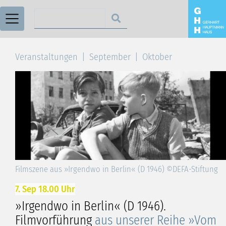
Suchen nach
Veranstaltungen
September
Oktober
Filmszene aus »Irgendwo in Berlin« (D 1946) ©DEFA-Stiftung
7. Sep 18.00 Uhr
»Irgendwo in Berlin« (D 1946).
Filmvorführung
aus unserer Reihe »Vom