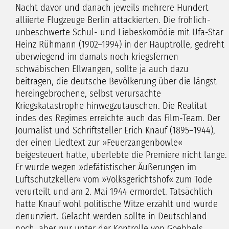
Nacht davor und danach jeweils mehrere Hundert
alliierte Flugzeuge Berlin attackierten. Die fröhlich-
unbeschwerte Schul- und Liebeskomödie mit Ufa-Star
Heinz Rühmann (1902–1994) in der Hauptrolle, gedreht
überwiegend im damals noch kriegsfernen
schwäbischen Ellwangen, sollte ja auch dazu
beitragen, die deutsche Bevölkerung über die längst
hereingebrochene, selbst verursachte
Kriegskatastrophe hinwegzutäuschen. Die Realität
indes des Regimes erreichte auch das Film-Team. Der
Journalist und Schriftsteller Erich Knauf (1895–1944),
der einen Liedtext zur »Feuerzangenbowle«
beigesteuert hatte, überlebte die Premiere nicht lange.
Er wurde wegen »defätistischer Äußerungen im
Luftschutzkeller« vom »Volksgerichtshof« zum Tode
verurteilt und am 2. Mai 1944 ermordet. Tatsächlich
hatte Knauf wohl politische Witze erzählt und wurde
denunziert. Gelacht werden sollte in Deutschland
noch, aber nur unter der Kontrolle von Goebbels.