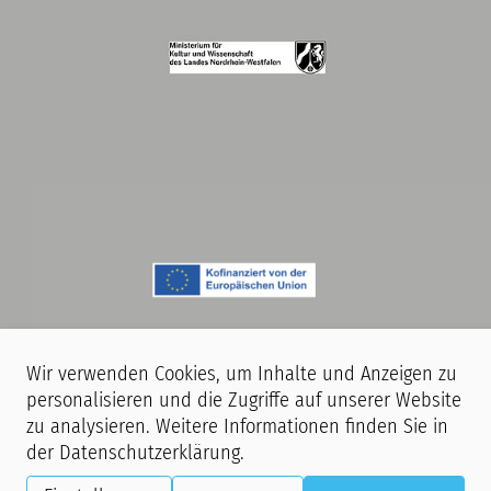
Wir verwenden Cookies, um Inhalte und Anzeigen zu
personalisieren und die Zugriffe auf unserer Website
zu analysieren. Weitere Informationen finden Sie in
Hinweis:
Während unserer Veranstaltungen finden Film- und
der
Datenschutzerklärung
.
Fotoaufnahmen statt. Mit dem Betreten unserer Räumlichkeiten erklären
Sie sich damit einverstanden, dass Sie ggf. auf Aufnahmen zu sehen sind,