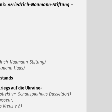
ink:
»Friedrich-Naumann-Stiftung –
iedrich-Naumann-Stiftung)
tmann Haus)
rstands
riegs auf die Ukraine
«
ktiv«, Schauspielhaus Düsseldorf)
sseur)
reuz e.V.)