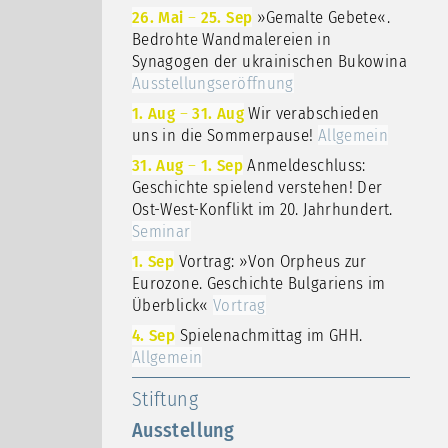
26. Mai
–
25. Sep
»Gemalte Gebete«.
Bedrohte Wandmalereien in
Synagogen der ukrainischen Bukowina
Ausstellungseröffnung
1. Aug
–
31. Aug
Wir verabschieden
uns in die Sommerpause!
Allgemein
31. Aug
–
1. Sep
Anmeldeschluss:
Geschichte spielend verstehen! Der
Ost-West-Konflikt im 20. Jahrhundert.
Seminar
1. Sep
Vortrag: »Von Orpheus zur
Eurozone. Geschichte Bulgariens im
Überblick«
Vortrag
4. Sep
Spielenachmittag im GHH.
Allgemein
Stiftung
Ausstellung