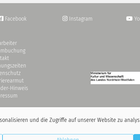
Facebook
Instagram
Yo


arbeiter
umbuchung
takt
nungszeiten
enschutz
rierearmut
der-Hinweis
ressum
nalisieren und die Zugriffe auf unserer Website zu analysi
nd Fotoaufnahmen statt. Mit dem Betreten unserer Räumlichkeiten erklären