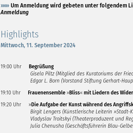
»»» ​​​
Um
Anmeldung
wird gebeten unter folgendem L
Anmeldung
Highlights
Mittwoch, 11. September 2024
19:00 Uhr
Begrüßung
Gisela Piltz (Mitglied des Kuratoriums der Fr
Edgar L. Born (Vorstand Stiftung Gerhart-Haup
19:10 Uhr
Frauenensemble
»
Bliss
«
mit Liedern des Wide
19:20 Uhr »
Die Aufgabe der Kunst während des Angriffsk
Birgit Lengers (Künstlerische Leiterin »Stadt-Kolle
Vladyslav Troitskyi (Theaterproduzent und Regi
Julia Chenusha (Geschäftsführerin Blau-Gelbes K