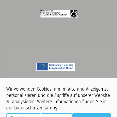
Wir verwenden Cookies, um Inhalte und Anzeigen zu
personalisieren und die Zugriffe auf unserer Website
zu analysieren. Weitere Informationen finden Sie in
Hinweis:
Während unserer Veranstaltungen finden Film- und
der
Datenschutzerklärung
.
Fotoaufnahmen statt. Mit dem Betreten unserer Räumlichkeiten erklären
Sie sich damit einverstanden, dass Sie ggf. auf Aufnahmen zu sehen sind,