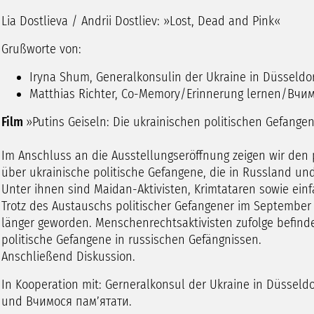
Lia Dostlieva / Andrii Dostliev: »Lost, Dead and Pink«
Grußworte von:
Iryna Shum, Generalkonsulin der Ukraine in Düsseldor
Matthias Richter, Co-Memory/Erinnerung lernen/Вчи
Film
»Putins Geiseln: Die ukrainischen politischen Gefang
Im Anschluss an die Ausstellungseröffnung zeigen wir den
über ukrainische politische Gefangene, die in Russland und 
Unter ihnen sind Maidan-Aktivisten, Krimtataren sowie ei
Trotz des Austauschs politischer Gefangener im September 2
länger geworden. Menschenrechtsaktivisten zufolge befinde
politische Gefangene in russischen Gefängnissen.
Anschließend Diskussion.
In Kooperation mit: Gerneralkonsul der Ukraine in Düsseld
und Вчимося пам’ятати.