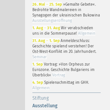
26. Mai
–
25. Sep
»Gemalte Gebete«.
Bedrohte Wandmalereien in
Synagogen der ukrainischen Bukowina
Ausstellungseröffnung
1. Aug
–
31. Aug
Wir verabschieden
uns in die Sommerpause!
Allgemein
31. Aug
–
1. Sep
Anmeldeschluss:
Geschichte spielend verstehen! Der
Ost-West-Konflikt im 20. Jahrhundert.
Seminar
1. Sep
Vortrag: »Von Orpheus zur
Eurozone. Geschichte Bulgariens im
Überblick«
Vortrag
4. Sep
Spielenachmittag im GHH.
Allgemein
Stiftung
Ausstellung