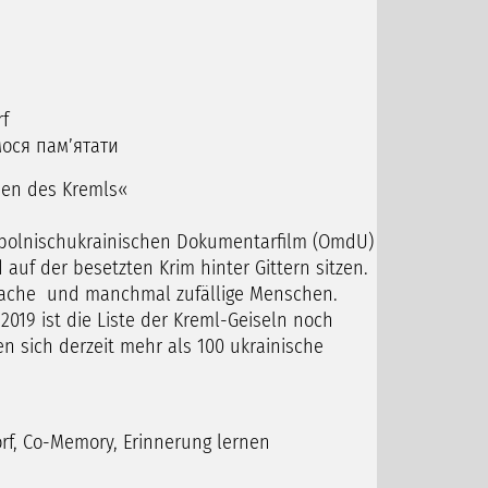
f
мося пам’ятати
enen des Kremls«
 polnischukrainischen Dokumentarfilm (OmdU)
auf der besetzten Krim hinter Gittern sitzen.
nfache und manchmal zufällige Menschen.
019 ist die Liste der Kreml-Geiseln noch
n sich derzeit mehr als 100 ukrainische
orf, Co-Memory, Erinnerung lernen