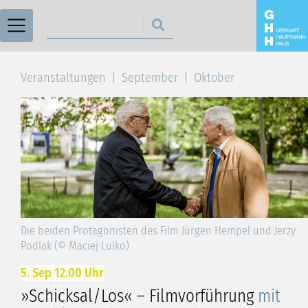
Suchen nach
Veranstaltungen
September
Oktober
Die beiden Protagonisten des Film Jürgen Hempel und Jerzy
Podlak (© Maciej Lulko)
5. Sep 12.00 Uhr
»Schicksal/Los« – Filmvorführung
mit