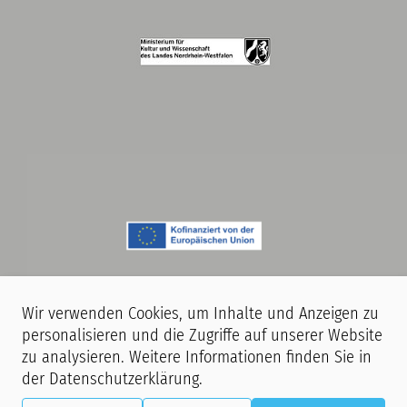
Wir verwenden Cookies, um Inhalte und Anzeigen zu
personalisieren und die Zugriffe auf unserer Website
zu analysieren. Weitere Informationen finden Sie in
Hinweis:
Während unserer Veranstaltungen finden Film- und
der
Datenschutzerklärung
.
Fotoaufnahmen statt. Mit dem Betreten unserer Räumlichkeiten erklären