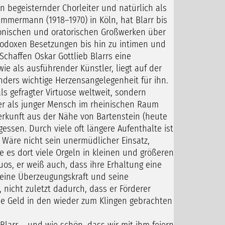
 begeisternder Chorleiter und natürlich als
immermann (1918–1970) in Köln, hat Blarr bis
nfonischen und oratorischen Großwerken über
odoxen Besetzungen bis hin zu intimen und
Schaffen Oskar Gottlieb Blarrs eine
ie als ausführender Künstler, liegt auf der
nders wichtige Herzensangelegenheit für ihn.
s gefragter Virtuose weltweit, sondern
er als junger Mensch im rheinischen Raum
erkunft aus der Nähe von Bartenstein (heute
ssen. Durch viele oft längere Aufenthalte ist
 Wäre nicht sein unermüdlicher Einsatz,
 es dort viele Orgeln in kleinen und größeren
tuos, er weiß auch, dass ihre Erhaltung eine
Seine Überzeugungskraft und seine
nicht zuletzt dadurch, dass er Förderer
ne Geld in den wieder zum Klingen gebrachten