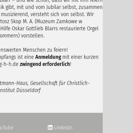
larr – und wie schön, dass wir mit ihm feiern
usik gibt, mit und vom Jubilar selbst, zusammen
usizierend, versteht sich von selbst. Wir
artosz Skop M. A. (Muzeum Zamkowe w
lfe Oskar Gottlieb Blarrs restaurierte Orgel
ommern) vorstellen.
benswerten Menschen zu feiern!
pfangs ist eine
Anmeldung
mit einer kurzen
g-h-h.de
zwingend erforderlich
!
mann-Haus, Gesellschaft für Christlich-
 Institut Düsseldorf
uTube
Linkedin