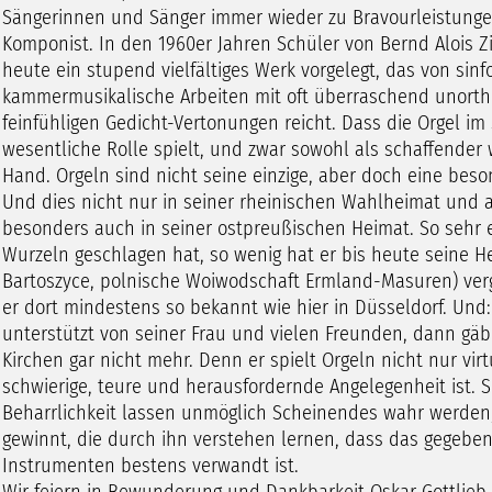
Sängerinnen und Sänger immer wieder zu Bravourleistungen
Komponist. In den 1960er Jahren Schüler von Bernd Alois Z
heute ein stupend vielfältiges Werk vorgelegt, das von si
kammermusikalische Arbeiten mit oft überraschend unorth
feinfühligen Gedicht-Vertonungen reicht. Dass die Orgel im 
wesentliche Rolle spielt, und zwar sowohl als schaffender w
Hand. Orgeln sind nicht seine einzige, aber doch eine beso
Und dies nicht nur in seiner rheinischen Wahlheimat und al
besonders auch in seiner ostpreußischen Heimat. So sehr 
Wurzeln geschlagen hat, so wenig hat er bis heute seine H
Bartoszyce, polnische Woiwodschaft Ermland-Masuren) verge
er dort mindestens so bekannt wie hier in Düsseldorf. Und:
unterstützt von seiner Frau und vielen Freunden, dann gäbe
Kirchen gar nicht mehr. Denn er spielt Orgeln nicht nur vir
schwierige, teure und herausfordernde Angelegenheit ist. 
Beharrlichkeit lassen unmöglich Scheinendes wahr werden, 
gewinnt, die durch ihn verstehen lernen, dass das gegebe
Instrumenten bestens verwandt ist.