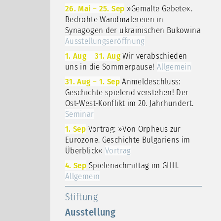
26. Mai
–
25. Sep
»Gemalte Gebete«.
Bedrohte Wandmalereien in
Synagogen der ukrainischen Bukowina
Ausstellungseröffnung
1. Aug
–
31. Aug
Wir verabschieden
uns in die Sommerpause!
Allgemein
31. Aug
–
1. Sep
Anmeldeschluss:
Geschichte spielend verstehen! Der
Ost-West-Konflikt im 20. Jahrhundert.
Seminar
1. Sep
Vortrag: »Von Orpheus zur
Eurozone. Geschichte Bulgariens im
Überblick«
Vortrag
4. Sep
Spielenachmittag im GHH.
Allgemein
Stiftung
Ausstellung