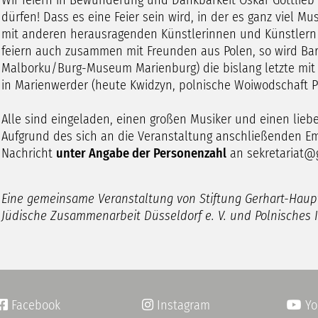
Wir feiern in Bewunderung und Dankbarkeit Oskar Gottlieb B
dürfen! Dass es eine Feier sein wird, in der es ganz viel M
mit anderen herausragenden Künstlerinnen und Künstlern m
feiern auch zusammen mit Freunden aus Polen, so wird B
Malborku/Burg-Museum Marienburg) die bislang letzte mit Hi
in Marienwerder (heute Kwidzyn, polnische Woiwodschaft P
Alle sind eingeladen, einen großen Musiker und einen lie
Aufgrund des sich an die Veranstaltung anschließenden Em
Nachricht
unter Angabe der Personenzahl
an sekretariat@
Eine gemeinsame Veranstaltung von Stiftung Gerhart-Haupt
Jüdische Zusammenarbeit Düsseldorf e. V. und Polnisches
Facebook
Instagram
Yo

