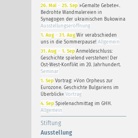
26. Mai
–
25. Sep
»Gemalte Gebete«.
Bedrohte Wandmalereien in
Synagogen der ukrainischen Bukowina
Ausstellungseröffnung
1. Aug
–
31. Aug
Wir verabschieden
uns in die Sommerpause!
Allgemein
31. Aug
–
1. Sep
Anmeldeschluss:
Geschichte spielend verstehen! Der
Ost-West-Konflikt im 20. Jahrhundert.
Seminar
1. Sep
Vortrag: »Von Orpheus zur
Eurozone. Geschichte Bulgariens im
Überblick«
Vortrag
4. Sep
Spielenachmittag im GHH.
Allgemein
Stiftung
Ausstellung