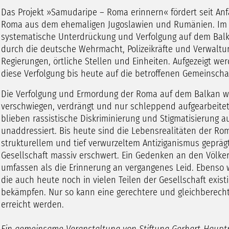
Das Projekt »Samudaripe – Roma erinnern« fördert seit Anfa
Roma aus dem ehemaligen Jugoslawien und Rumänien. Im Z
systematische Unterdrückung und Verfolgung auf dem Bal
durch die deutsche Wehrmacht, Polizeikräfte und Verwaltu
Regierungen, örtliche Stellen und Einheiten. Aufgezeigt we
diese Verfolgung bis heute auf die betroffenen Gemeinscha
Die Verfolgung und Ermordung der Roma auf dem Balkan wu
verschwiegen, verdrängt und nur schleppend aufgearbeitet
blieben rassistische Diskriminierung und Stigmatisierung a
unaddressiert. Bis heute sind die Lebensrealitäten der Ro
strukturellem und tief verwurzeltem Antiziganismus geprägt
Gesellschaft massiv erschwert. Ein Gedenken an den Völk
umfassen als die Erinnerung an vergangenes Leid. Ebenso wic
die auch heute noch in vielen Teilen der Gesellschaft exis
bekämpfen. Nur so kann eine gerechtere und gleichberech
erreicht werden.