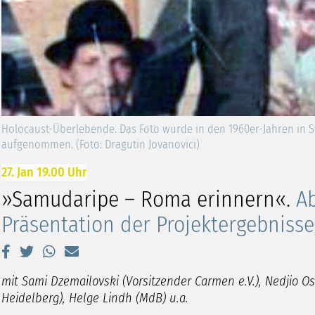
Holocaust-Überlebende. Das Foto wurde in den 1960er-Jahren in Sv
aufgenommen. (Foto: Dragutin Jovanovici)
27. Jan 19.00 Uhr
»Samudaripe – Roma erinnern«.
Ab
Präsentation der Projektergebnisse
mit Sami Dzemailovski (Vorsitzender Carmen e.V.), Nedjio Os
Heidelberg), Helge Lindh (MdB) u.a.