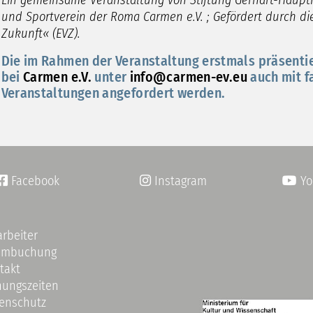
Ein gemeinsame Veranstaltung von Stiftung Gerhart-Haup
und Sportverein der Roma Carmen e.V. ; Gefördert durch di
Zukunft« (EVZ).
Die im Rahmen der Veranstaltung erstmals präsenti
bei
Carmen e.V.
unter
info@carmen-ev.eu
auch mit f
Veranstaltungen angefordert werden.
Facebook
Instagram
Yo


arbeiter
umbuchung
takt
nungszeiten
enschutz