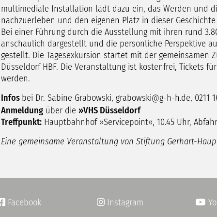
multimediale Installation lädt dazu ein, das Werden und d
nachzuerleben und den eigenen Platz in dieser Geschichte 
Bei einer Führung durch die Ausstellung mit ihren rund 3.8
anschaulich dargestellt und die persönliche Perspektive au
gestellt. Die Tagesexkursion startet mit der gemeinsamen 
Düsseldorf HBF. Die Veranstaltung ist kostenfrei, Tickets f
werden.
Infos
bei Dr. Sabine Grabowski,
grabowski
g-h-h
de
, 0211 
Anmeldung
über die
»VHS Düsseldorf
Treffpunkt:
Hauptbahnhof »Servicepoint«, 10.45 Uhr, Abfahr
Eine gemeinsame Veranstaltung von Stiftung Gerhart-Ha
Facebook
Instagram
Yo

