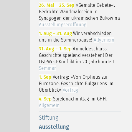
26. Mai
–
25. Sep
»Gemalte Gebete«.
Bedrohte Wandmalereien in
Synagogen der ukrainischen Bukowina
Ausstellungseröffnung
1. Aug
–
31. Aug
Wir verabschieden
uns in die Sommerpause!
Allgemein
31. Aug
–
1. Sep
Anmeldeschluss:
Geschichte spielend verstehen! Der
Ost-West-Konflikt im 20. Jahrhundert.
Seminar
1. Sep
Vortrag: »Von Orpheus zur
Eurozone. Geschichte Bulgariens im
Überblick«
Vortrag
4. Sep
Spielenachmittag im GHH.
Allgemein
Stiftung
Ausstellung