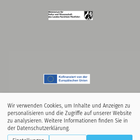
Wir verwenden Cookies, um Inhalte und Anzeigen zu
personalisieren und die Zugriffe auf unserer Website
zu analysieren. Weitere Informationen finden Sie in
Hinweis:
Während unserer Veranstaltungen finden Film- und
der
Datenschutzerklärung
.
Fotoaufnahmen statt. Mit dem Betreten unserer Räumlichkeiten erklären
Sie sich damit einverstanden, dass Sie ggf. auf Aufnahmen zu sehen sind,