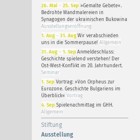
26. Mai
–
25. Sep
»Gemalte Gebete«.
Bedrohte Wandmalereien in
Synagogen der ukrainischen Bukowina
Ausstellungseröffnung
1. Aug
–
31. Aug
Wir verabschieden
uns in die Sommerpause!
Allgemein
31. Aug
–
1. Sep
Anmeldeschluss:
Geschichte spielend verstehen! Der
Ost-West-Konflikt im 20. Jahrhundert.
Seminar
1. Sep
Vortrag: »Von Orpheus zur
Eurozone. Geschichte Bulgariens im
Überblick«
Vortrag
4. Sep
Spielenachmittag im GHH.
Allgemein
Stiftung
Ausstellung