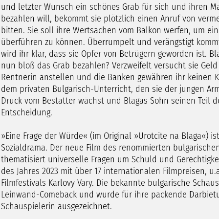
und letzter Wunsch ein schönes Grab für sich und ihren M
bezahlen will, bekommt sie plötzlich einen Anruf von vermei
bitten. Sie soll ihre Wertsachen vom Balkon werfen, um ein
überführen zu können. Überrumpelt und verängstigt kommt
wird ihr klar, dass sie Opfer von Betrügern geworden ist. Bl
nun bloß das Grab bezahlen? Verzweifelt versucht sie Geld
Rentnerin anstellen und die Banken gewähren ihr keinen Kr
dem privaten Bulgarisch-Unterricht, den sie der jungen Arme
Druck vom Bestatter wächst und Blagas Sohn seinen Teil des 
Entscheidung.
»Eine Frage der Würde« (im Original »Urotcite na Blaga«) is
Sozialdrama. Der neue Film des renommierten bulgarisch
thematisiert universelle Fragen um Schuld und Gerechtigkei
des Jahres 2023 mit über 17 internationalen Filmpreisen, u.
Filmfestivals Karlovy Vary. Die bekannte bulgarische Schausp
Leinwand-Comeback und wurde für ihre packende Darbietun
Schauspielerin ausgezeichnet.