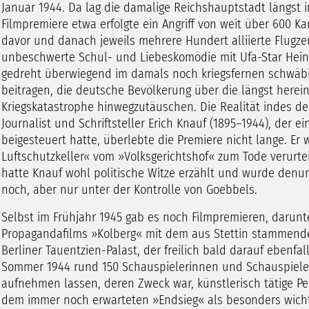
Januar 1944. Da lag die damalige Reichshauptstadt längst
Filmpremiere etwa erfolgte ein Angriff von weit über 600 K
davor und danach jeweils mehrere Hundert alliierte Flugzeug
unbeschwerte Schul- und Liebeskomödie mit Ufa-Star Hein
gedreht überwiegend im damals noch kriegsfernen schwäbi
beitragen, die deutsche Bevölkerung über die längst herei
Kriegskatastrophe hinwegzutäuschen. Die Realität indes de
Journalist und Schriftsteller Erich Knauf (1895–1944), der 
beigesteuert hatte, überlebte die Premiere nicht lange. E
Luftschutzkeller« vom »Volksgerichtshof« zum Tode verurtei
hatte Knauf wohl politische Witze erzählt und wurde denun
noch, aber nur unter der Kontrolle von Goebbels.
Selbst im Frühjahr 1945 gab es noch Filmpremieren, darunt
Propagandafilms »Kolberg« mit dem aus Stettin stammenden
Berliner Tauentzien-Palast, der freilich bald darauf ebenfa
Sommer 1944 rund 150 Schauspielerinnen und Schauspiele
aufnehmen lassen, deren Zweck war, künstlerisch tätige Per
dem immer noch erwarteten »Endsieg« als besonders wicht