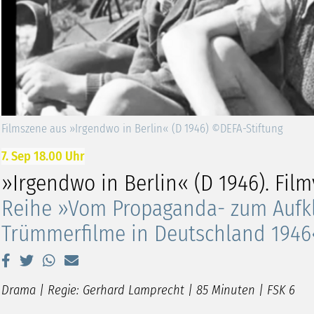
Filmszene aus »Irgendwo in Berlin« (D 1946) ©DEFA-Stiftung
7. Sep 18.00 Uhr
»Irgendwo in Berlin« (D 1946). Fil
Reihe »Vom Propaganda- zum Aufk
Trümmerfilme in Deutschland 1946
Drama | Regie: Gerhard Lamprecht | 85 Minuten | FSK 6