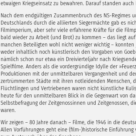
etwaigen Kriegseinsatz zu bewahren. Darauf standen auc
Nach dem endgültigen Zusammenbruch des NS-Regimes und 
Deutschlands durch die alliierten Siegermächte gab es nich
Filmimperium, aber sehr viele erfahrene Kräfte für die Fil
bald wieder zu Arbeit (und Brot) zu kommen – das liegt a
manchen Beteiligten wohl nicht weniger wichtig – konnten 
weder inhaltlich noch künstlerisch den Vorgaben von Goeb
nämlich schon nur etwa ein Dreivierteljahr nach Kriegsen
Spielfilme. Anders als die vordergründige Idylle der »Feuer
Produktionen mit der unmittelbaren Vergangenheit und de
zertrümmerten Städte mit ihren notleidenden Menschen,
Flüchtlingen und Vertriebenen waren nicht künstliche Kulis
heute für den unmittelbaren Blick in die Gegenwart von 
Selbstbefragung der Zeitgenossinnen und Zeitgenossen, d
waren.
Wir zeigen – 80 Jahre danach – Filme, die 1946 in die deu
Allen Vorführungen geht eine (film-)historische Einführung