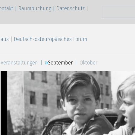
ontakt
|
Raumbuchung
|
Datenschutz
|
Suchen nach
Haus | Deutsch-osteuropäisches Forum
Veranstaltungen
September
Oktober