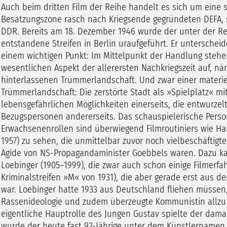
Auch beim dritten Film der Reihe handelt es sich um eine s
Besatzungszone rasch nach Kriegsende gegründeten DEFA, s
DDR. Bereits am 18. Dezember 1946 wurde der unter der Re
entstandene Streifen in Berlin uraufgeführt. Er unterschei
einem wichtigen Punkt: Im Mittelpunkt der Handlung stehen 
wesentlichen Aspekt der allerersten Nachkriegszeit auf, n
hinterlassenen Trümmerlandschaft. Und zwar einer materie
Trümmerlandschaft: Die zerstörte Stadt als »Spielplatz« m
lebensgefährlichen Möglichkeiten einerseits, die entwurzel
Bezugspersonen andererseits. Das schauspielerische Perso
Erwachsenenrollen sind überwiegend Filmroutiniers wie Hans
1957) zu sehen, die unmittelbar zuvor noch vielbeschäftigt
Ägide von NS-Propagandaminister Goebbels waren. Dazu kam
Loebinger (1905–1999), die zwar auch schon einige Filmerfah
Kriminalstreifen »M« von 1931), die aber gerade erst aus d
war. Loebinger hatte 1933 aus Deutschland fliehen müssen,
Rassenideologie und zudem überzeugte Kommunistin allzu g
eigentliche Hauptrolle des Jungen Gustav spielte der damal
wurde der heute fast 92-Jährige unter dem Künstlernamen 