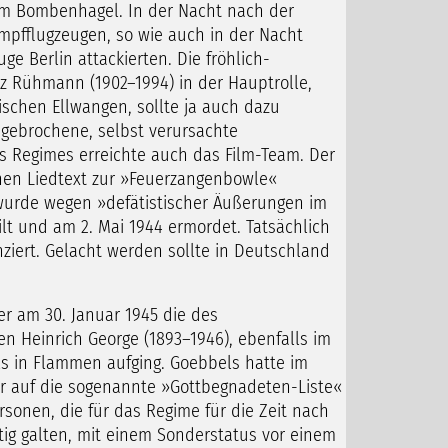
 im Bombenhagel. In der Nacht nach der
ampfflugzeugen, so wie auch in der Nacht
e Berlin attackierten. Die fröhlich-
z Rühmann (1902–1994) in der Hauptrolle,
schen Ellwangen, sollte ja auch dazu
ngebrochene, selbst verursachte
s Regimes erreichte auch das Film-Team. Der
einen Liedtext zur »Feuerzangenbowle«
r wurde wegen »defätistischer Äußerungen im
lt und am 2. Mai 1944 ermordet. Tatsächlich
ziert. Gelacht werden sollte in Deutschland
er am 30. Januar 1945 die des
 Heinrich George (1893–1946), ebenfalls im
lls in Flammen aufging. Goebbels hatte im
r auf die sogenannte »Gottbegnadeten-Liste«
sonen, die für das Regime für die Zeit nach
ig galten, mit einem Sonderstatus vor einem