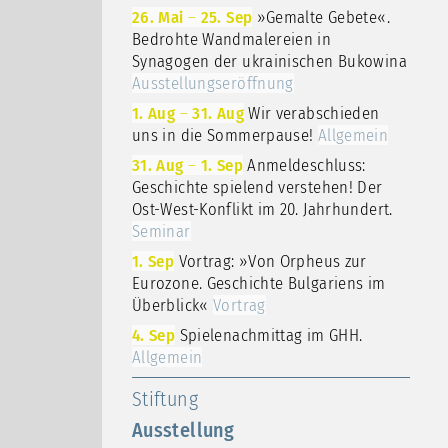
26. Mai
–
25. Sep
»Gemalte Gebete«.
Bedrohte Wandmalereien in
Synagogen der ukrainischen Bukowina
Ausstellungseröffnung
1. Aug
–
31. Aug
Wir verabschieden
uns in die Sommerpause!
Allgemein
31. Aug
–
1. Sep
Anmeldeschluss:
Geschichte spielend verstehen! Der
Ost-West-Konflikt im 20. Jahrhundert.
Seminar
1. Sep
Vortrag: »Von Orpheus zur
Eurozone. Geschichte Bulgariens im
Überblick«
Vortrag
4. Sep
Spielenachmittag im GHH.
Allgemein
Stiftung
Ausstellung