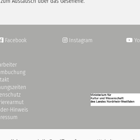
zum Austausch über das Gesehene.
Facebook
Instagram
Yo


arbeiter
umbuchung
takt
nungszeiten
enschutz
rierearmut
der-Hinweis
ressum