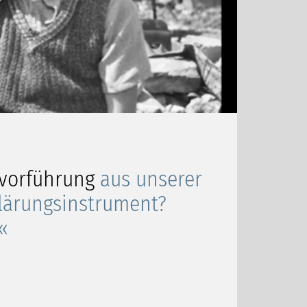
mvorführung
aus unserer
lärungsinstrument?
«