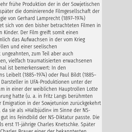
ehr frühe Produktion der in der Sowjetischen
päter die dominierende Filmgesellschaft der
gie von Gerhard Lamprecht (1897–1974)
det sich von den bisher betrachteten Filmen in
Kinder. Der Film greift somit einen
ämlich das Aufwachsen in der vom Krieg
llen und einer seelischen
it ungeahnten, zum Teil aber auch
ten, vielfach traumatisierten erwachsenen
nal ist bemerkenswert: In den
 Leibelt (1885–1974) oder Paul Bildt (1885–
e Darsteller in UFA-Produktionen unter der
 in einer der weiblichen Hauptrollen Lotte
rung hatte (u. a. in Fritz Langs berühmten
er Emigration in der Sowjetunion zurückgekehrt
 da sie als »Halbjüdin« im Sinne der NS-
ut ins Feindbild der NS-Diktatur passte. Die
s erst 11-jährige Charles Knetschke. Später
Charles Brauer einer der bekanntesten