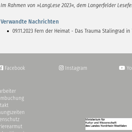
Im Rahmen von »LangLese 2023«, dem Langerfelder Lesefes
Verwandte Nachrichten
09.11.2023
Fern der Heimat - Das Trauma Stalingrad in 
Facebook
Instagram
Yo


arbeiter
umbuchung
takt
nungszeiten
enschutz
rierearmut