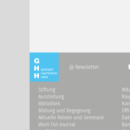
@ Newsletter
Stiftung
Mit
Ausstellung
Ra
Bibliothek
Kon
Bildung und Begegnung
Öff
Aktuelle Reisen und Seminare
Dat
West-Ost-Journal
Bar