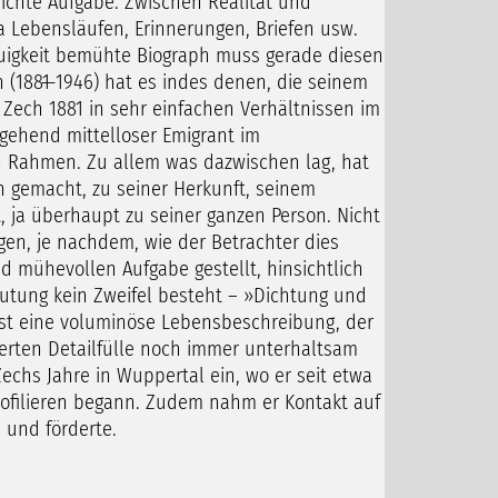
eichte Aufgabe. Zwischen Realität und
 Lebensläufen, Erinnerungen, Briefen usw.
auigkeit bemühte Biograph muss gerade diesen
(1881 ̶1946) hat es indes denen, die seinem
ech 1881 in sehr einfachen Verhältnissen im
gehend mittelloser Emigrant im
en Rahmen. Zu allem was dazwischen lag, hat
 gemacht, zu seiner Herkunft, seinem
t, ja überhaupt zu seiner ganzen Person. Nicht
ogen, je nachdem, wie der Betrachter dies
d mühevollen Aufgabe gestellt, hinsichtlich
utung kein Zweifel besteht – »Dichtung und
ist eine voluminöse Lebensbeschreibung, der
ierten Detailfülle noch immer unterhaltsam
chs Jahre in Wuppertal ein, wo er seit etwa
profilieren begann. Zudem nahm er Kontakt auf
 und förderte.