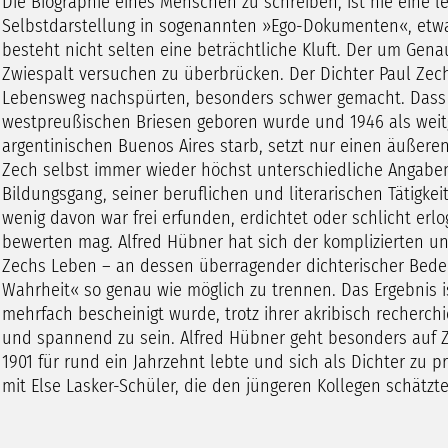
Die Biographie eines Menschen zu schreiben, ist nie eine l
Selbstdarstellung in sogenannten »Ego-Dokumenten«, etwa
besteht nicht selten eine beträchtliche Kluft. Der um Gen
Zwiespalt versuchen zu überbrücken. Der Dichter Paul Zech 
Lebensweg nachspürten, besonders schwer gemacht. Dass Z
westpreußischen Briesen geboren wurde und 1946 als weit
argentinischen Buenos Aires starb, setzt nur einen äußer
Zech selbst immer wieder höchst unterschiedliche Angaben
Bildungsgang, seiner beruflichen und literarischen Tätigkei
wenig davon war frei erfunden, erdichtet oder schlicht erl
bewerten mag. Alfred Hübner hat sich der komplizierten un
Zechs Leben – an dessen überragender dichterischer Bede
Wahrheit« so genau wie möglich zu trennen. Das Ergebnis 
mehrfach bescheinigt wurde, trotz ihrer akribisch recherch
und spannend zu sein. Alfred Hübner geht besonders auf Ze
1901 für rund ein Jahrzehnt lebte und sich als Dichter zu 
mit Else Lasker-Schüler, die den jüngeren Kollegen schätzte