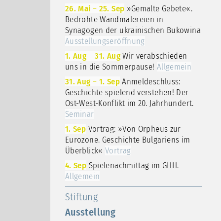
26. Mai
–
25. Sep
»Gemalte Gebete«.
Bedrohte Wandmalereien in
Synagogen der ukrainischen Bukowina
Ausstellungseröffnung
1. Aug
–
31. Aug
Wir verabschieden
uns in die Sommerpause!
Allgemein
31. Aug
–
1. Sep
Anmeldeschluss:
Geschichte spielend verstehen! Der
Ost-West-Konflikt im 20. Jahrhundert.
Seminar
1. Sep
Vortrag: »Von Orpheus zur
Eurozone. Geschichte Bulgariens im
Überblick«
Vortrag
4. Sep
Spielenachmittag im GHH.
Allgemein
Stiftung
Ausstellung