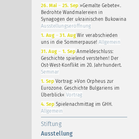
26. Mai
–
25. Sep
»Gemalte Gebete«.
Bedrohte Wandmalereien in
Synagogen der ukrainischen Bukowina
Ausstellungseröffnung
1. Aug
–
31. Aug
Wir verabschieden
uns in die Sommerpause!
Allgemein
31. Aug
–
1. Sep
Anmeldeschluss:
Geschichte spielend verstehen! Der
Ost-West-Konflikt im 20. Jahrhundert.
Seminar
1. Sep
Vortrag: »Von Orpheus zur
Eurozone. Geschichte Bulgariens im
Überblick«
Vortrag
4. Sep
Spielenachmittag im GHH.
Allgemein
Stiftung
Ausstellung