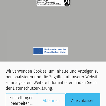
Wir verwenden Cookies, um Inhalte und Anzeigen zu
personalisieren und die Zugriffe auf unserer Website
zu analysieren. Weitere Informationen finden Sie in
Hinweis:
Während unserer Veranstaltungen finden Film- und
der
Datenschutzerklärung
.
Fotoaufnahmen statt. Mit dem Betreten unserer Räumlichkeiten erklären
Sie sich damit einverstanden, dass Sie ggf. auf Aufnahmen zu sehen sind,
Einstellungen
Ablehnen
Alle zulassen
die im Rahmen der Presse- und Öffentlichkeitsarbeit der Stiftung GHH
bearbeiten
...
digital und analog verwendet werden.