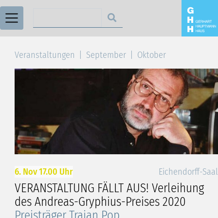
Suchen nach
Veranstaltungen
September
Oktober
6. Nov 17.00 Uhr
Eichendorff-Saal
VERANSTALTUNG FÄLLT AUS! Verleihung
des Andreas-Gryphius-Preises 2020
Preisträger Traian Pop