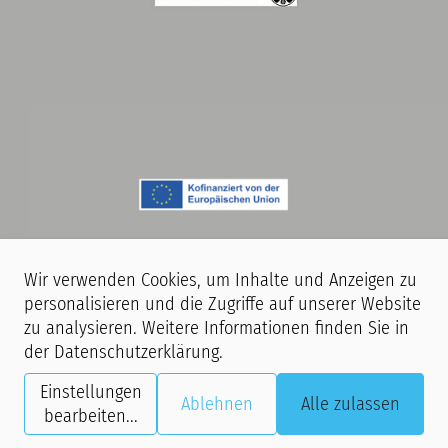
Wir verwenden Cookies, um Inhalte und Anzeigen zu
personalisieren und die Zugriffe auf unserer Website
zu analysieren. Weitere Informationen finden Sie in
Hinweis:
Während unserer Veranstaltungen finden Film- und
der
Datenschutzerklärung
.
Fotoaufnahmen statt. Mit dem Betreten unserer Räumlichkeiten erklären
Sie sich damit einverstanden, dass Sie ggf. auf Aufnahmen zu sehen sind,
Einstellungen
Ablehnen
Alle zulassen
die im Rahmen der Presse- und Öffentlichkeitsarbeit der Stiftung GHH
bearbeiten
...
digital und analog verwendet werden.