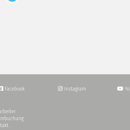
Facebook
Instagram
Yo


arbeiter
umbuchung
takt