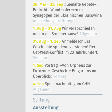
26. Mai
–
25. Sep
»Gemalte Gebete«.
Bedrohte Wandmalereien in
Synagogen der ukrainischen Bukowina
Ausstellungseröffnung
1. Aug
–
31. Aug
Wir verabschieden
uns in die Sommerpause!
Allgemein
31. Aug
–
1. Sep
Anmeldeschluss:
Geschichte spielend verstehen! Der
Ost-West-Konflikt im 20. Jahrhundert.
Seminar
1. Sep
Vortrag: »Von Orpheus zur
Eurozone. Geschichte Bulgariens im
Überblick«
Vortrag
4. Sep
Spielenachmittag im GHH.
Allgemein
Stiftung
Ausstellung