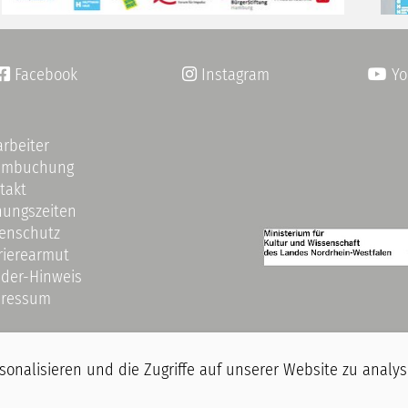
Facebook
Instagram
Yo


arbeiter
umbuchung
takt
nungszeiten
enschutz
rierearmut
der-Hinweis
ressum
nalisieren und die Zugriffe auf unserer Website zu analysi