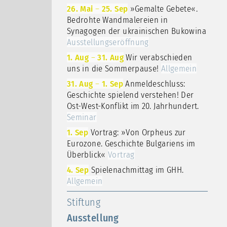
26. Mai
–
25. Sep
»Gemalte Gebete«.
Bedrohte Wandmalereien in
Synagogen der ukrainischen Bukowina
Ausstellungseröffnung
1. Aug
–
31. Aug
Wir verabschieden
uns in die Sommerpause!
Allgemein
31. Aug
–
1. Sep
Anmeldeschluss:
Geschichte spielend verstehen! Der
Ost-West-Konflikt im 20. Jahrhundert.
Seminar
1. Sep
Vortrag: »Von Orpheus zur
Eurozone. Geschichte Bulgariens im
Überblick«
Vortrag
4. Sep
Spielenachmittag im GHH.
Allgemein
Stiftung
Ausstellung