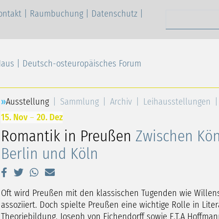
ontakt
|
Raumbuchung
|
Datenschutz
|
Suchen nach
Haus | Deutsch-osteuropäisches Forum
Ausstellung
Sammlung
Archiv
Leihausstellungen
15. Nov
–
20. Dez
Romantik in Preußen
Zwischen Kön
Berlin und Köln
Oft wird Preußen mit den klassischen Tugenden wie Willens
assoziiert. Doch spielte Preußen eine wichtige Rolle in Lite
Theoriebildung. Joseph von Eichendorff sowie E.T.A Hoffma